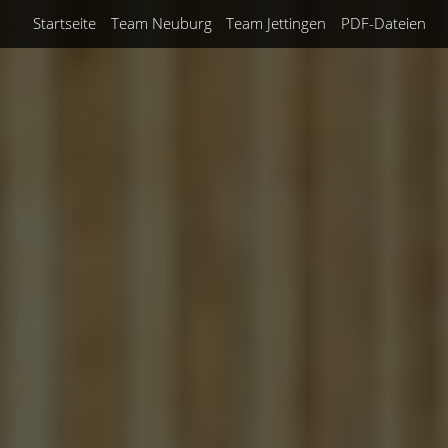
Startseite
Team Neuburg
Team Jettingen
PDF-Dateien
Kontakt